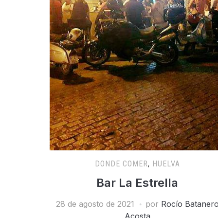
DONDE COMER
,
HUELVA
Bar La Estrella
28 de agosto de 2021
por
Rocío Bataner
Acosta