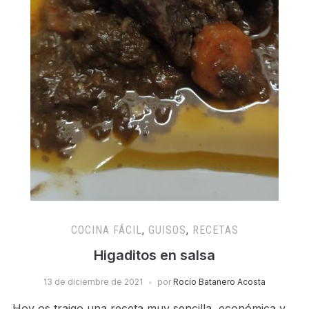
COCINA FÁCIL
,
GUISOS
,
RECETAS
Higaditos en salsa
13 de diciembre de 2021
por
Rocío Batanero Acosta
Hoy os traigo una receta muy sencilla, económica y