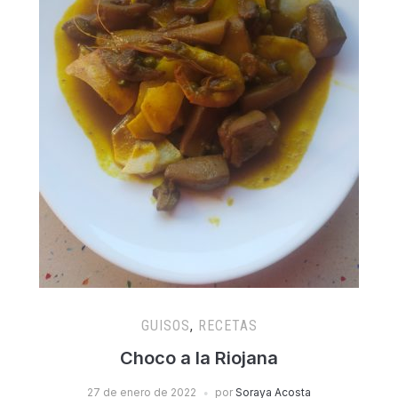
GUISOS
,
RECETAS
Choco a la Riojana
27 de enero de 2022
por
Soraya Acosta