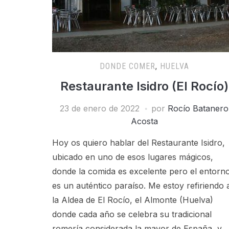
DONDE COMER
,
HUELVA
Restaurante Isidro (El Rocío)
23 de enero de 2022
por
Rocío Batanero
Acosta
Hoy os quiero hablar del Restaurante Isidro,
ubicado en uno de esos lugares mágicos,
donde la comida es excelente pero el entorn
es un auténtico paraíso. Me estoy refiriendo 
la Aldea de El Rocío, el Almonte (Huelva)
donde cada año se celebra su tradicional
romería considerada la mayor de España, y