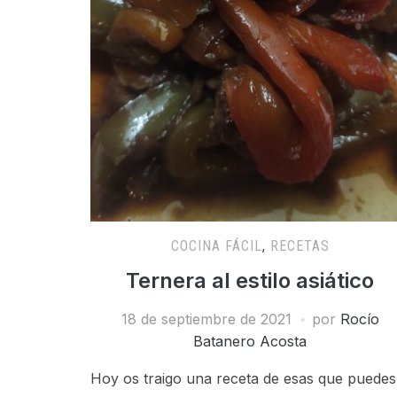
COCINA FÁCIL
,
RECETAS
Ternera al estilo asiático
18 de septiembre de 2021
por
Rocío
Batanero Acosta
Hoy os traigo una receta de esas que puedes