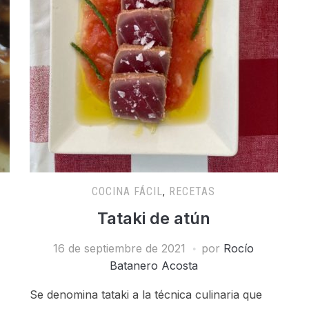
COCINA FÁCIL
,
RECETAS
Tataki de atún
16 de septiembre de 2021
por
Rocío
Batanero Acosta
Se denomina tataki a la técnica culinaria que