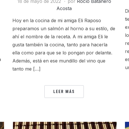
18 de mayo de 2022
por
Rocío Batanero
Acosta
D
t
Hoy en la cocina de mi amiga Eli Raposo
e
preparamos un salmón al horno a su estilo, de
l
ahí el nombre de la receta. A mi amiga Eli le
r
gusta también la cocina, tanto para hacerla
r
ella como para que se lo pongan por delante.
a
e
Además, está en ese mundillo del vino que
u
tanto me […]
LEER MÁS