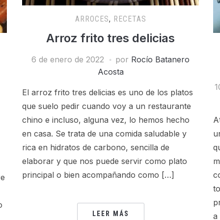
ARROCES
,
RECETAS
Arroz frito tres delicias
6 de enero de 2022
por
Rocío Batanero
Acosta
1
El arroz frito tres delicias es uno de los platos
que suelo pedir cuando voy a un restaurante
chino e incluso, alguna vez, lo hemos hecho
A
en casa. Se trata de una comida saludable y
u
rica en hidratos de carbono, sencilla de
q
elaborar y que nos puede servir como plato
m
principal o bien acompañando como […]
c
re
t
p
o
LEER MÁS
a