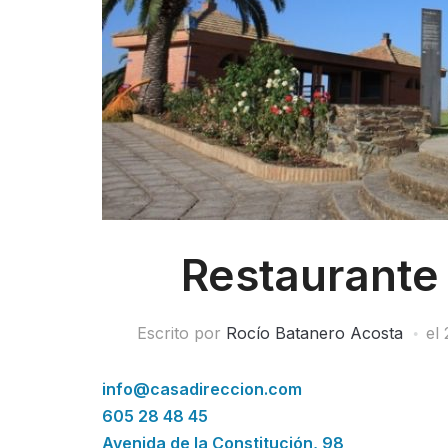
Restaurante
Escrito por
Rocío Batanero Acosta
el
info@casadireccion.com
605 28 48 45
Avenida de la Constitución, 98