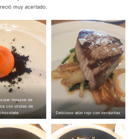
reció muy acertado.
acular mousse de
na con virutas de
chocolate
Delicioso atún rojo con verduritas