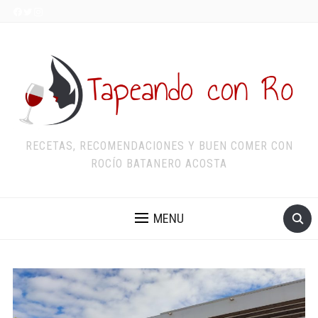
RECETAS, RECOMENDACIONES Y BUEN COMER CON
ROCÍO BATANERO ACOSTA
MENU