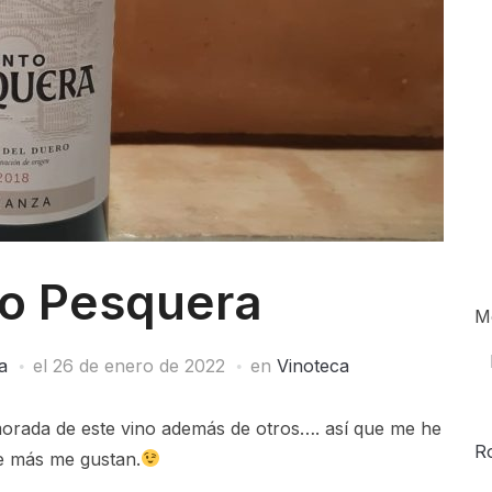
to Pesquera
M
a
el
26 de enero de 2022
en
Vinoteca
morada de este vino además de otros…. así que me he
R
e más me gustan.