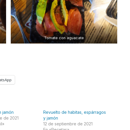
Tomate con aguacate
atsApp
n jamón
Revuelto de habitas, espárragos
re de 2021
y jamón
il»
12 de septiembre de 2021
En «Recetas»