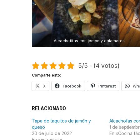
Alcachofitas con jamón y calamares
5/5 - (4 votos)
Comparte esto:
X
Facebook
Pinterest
Wh
RELACIONADO
Tapa de taquitos de jamón y
Alcachofas co
queso
1 de septiemb
20 de julio de 2022
En «Cocina fác
En «Entrantes»