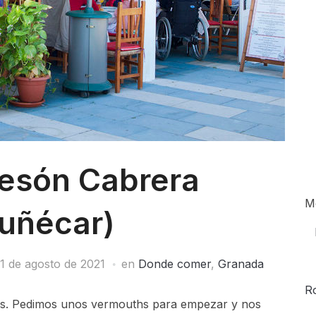
esón Cabrera
M
uñécar)
1 de agosto de 2021
en
Donde comer
,
Granada
R
as. Pedimos unos vermouths para empezar y nos