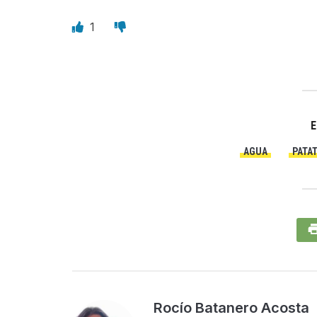
1
E
AGUA
PATA
Rocío Batanero Acosta