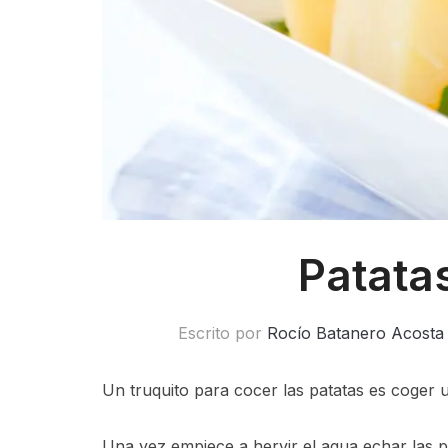
Patata
Escrito por
Rocío Batanero Acosta
Un truquito para cocer las patatas es coger un
Una vez empiece a hervir el agua echar las p