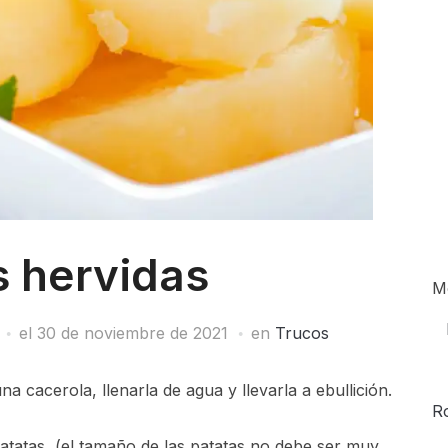
s hervidas
M
el
30 de noviembre de 2021
en
Trucos
a cacerola, llenarla de agua y llevarla a ebullición.
R
atatas, (el tamaño de las patatas no debe ser muy