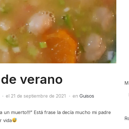
 de verano
M
el
21 de septiembre de 2021
en
Guisos
a un muerto!!!” Está frase la decía mucho mi padre
R
 vida